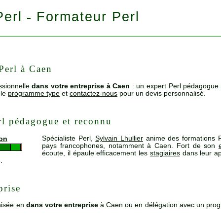
Perl
Formateur Perl
-
Perl à Caen
ssionnelle
dans votre entreprise à Caen
: un expert Perl pédagogue 
 le
programme type
et
contactez-nous
pour un devis personnalisé.
rl pédagogue et reconnu
Spécialiste Perl,
Sylvain Lhullier
anime des formations P
ion
pays francophones, notamment à Caen. Fort de son
écoute, il épaule efficacement les
stagiaires
dans leur ap
s
.
prise
isée en
dans votre entreprise
à Caen ou en délégation avec un pro