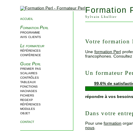
Formation 
Sylvain Lhullier
accueil
Formation Perl
programme
avis clients
Votre formation 
Le formateur
références
Une
formation Perl
profe
conférence
francophones. Consultez
Guide Perl
premier pas
Un formateur Pe
scalaires
contrôles
tableaux
99,6% de satisfact
fonctions
hachages
fichiers
répondre à vos besoin
regexp
références
modules
Dans votre entre
objet
contact
Pour une
formation
organ
nous
.