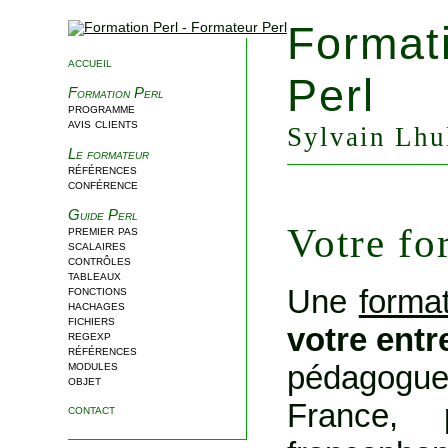
Format
accueil
Perl
Formation Perl
programme
avis clients
Sylvain Lhul
Le formateur
références
conférence
Guide Perl
Votre fo
premier pas
scalaires
contrôles
tableaux
Une
format
fonctions
hachages
fichiers
votre entr
regexp
références
modules
pédagogu
objet
France,
contact