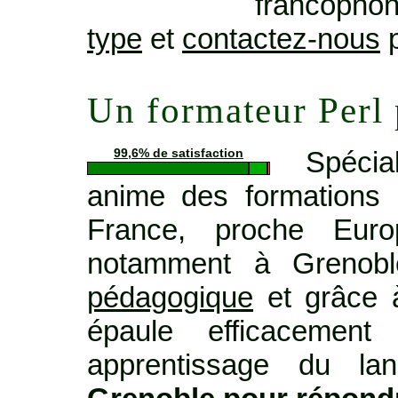
francopho
type
et
contactez-nous
p
Un formateur Perl
Spécia
99,6% de satisfaction
anime des formations 
France, proche Euro
notamment à Grenob
pédagogique
et grâce à
épaule efficacemen
apprentissage du lan