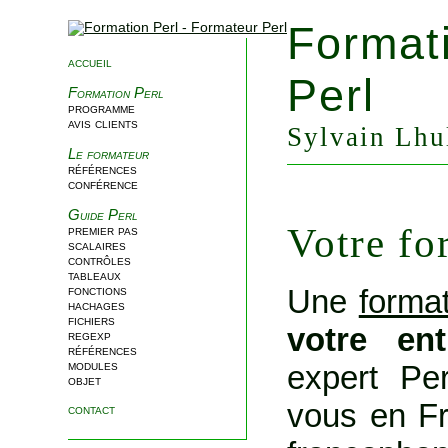
Format
accueil
Perl
Formation Perl
programme
avis clients
Sylvain Lhul
Le formateur
références
conférence
Guide Perl
Votre fo
premier pas
scalaires
contrôles
tableaux
Une
format
fonctions
hachages
fichiers
votre en
regexp
références
modules
expert Per
objet
vous en Fr
contact