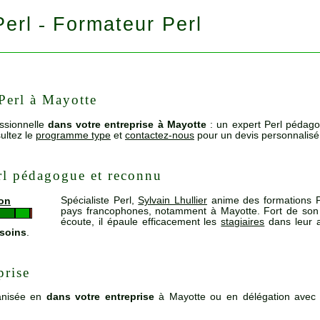
Perl
Formateur Perl
-
Perl à Mayotte
ssionnelle
dans votre entreprise à Mayotte
: un expert Perl pédago
ultez le
programme type
et
contactez-nous
pour un devis personnalisé
rl pédagogue et reconnu
Spécialiste Perl,
Sylvain Lhullier
anime des formations P
ion
pays francophones, notamment à Mayotte. Fort de so
écoute, il épaule efficacement les
stagiaires
dans leur a
esoins
.
prise
nisée en
dans votre entreprise
à Mayotte ou en délégation avec