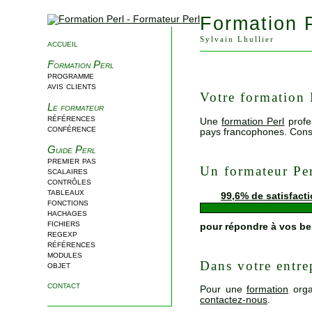
Formation 
Sylvain Lhullier
accueil
Formation Perl
programme
avis clients
Votre formation 
Le formateur
références
Une
formation Perl
profe
conférence
pays francophones. Cons
Guide Perl
premier pas
Un formateur Pe
scalaires
contrôles
tableaux
99,6% de satisfact
fonctions
hachages
fichiers
pour répondre à vos b
regexp
références
modules
Dans votre entre
objet
contact
Pour une
formation
orga
contactez-nous
.