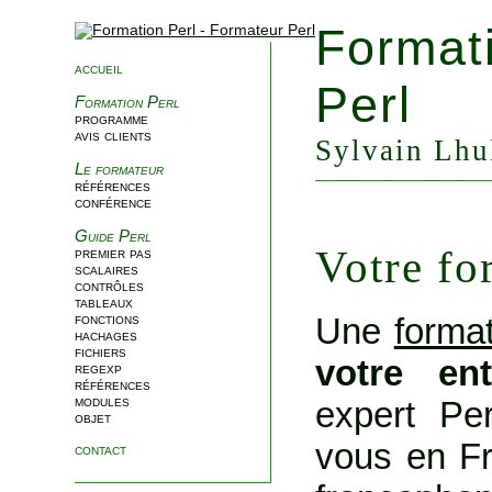
Format
accueil
Perl
Formation Perl
programme
avis clients
Sylvain Lhul
Le formateur
références
conférence
Guide Perl
Votre fo
premier pas
scalaires
contrôles
tableaux
Une
format
fonctions
hachages
fichiers
votre en
regexp
références
modules
expert Per
objet
vous en Fr
contact