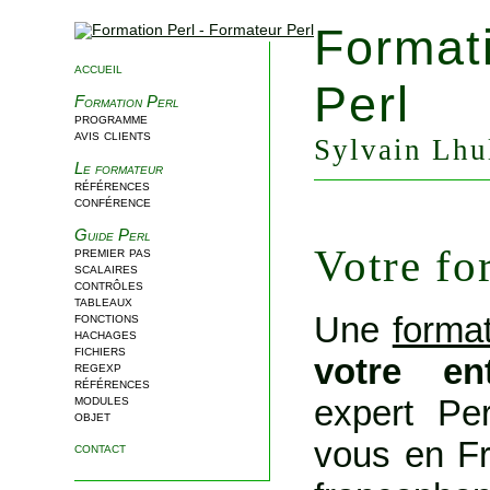
Format
accueil
Perl
Formation Perl
programme
avis clients
Sylvain Lhul
Le formateur
références
conférence
Guide Perl
Votre fo
premier pas
scalaires
contrôles
tableaux
Une
format
fonctions
hachages
fichiers
votre en
regexp
références
modules
expert Per
objet
vous en Fr
contact