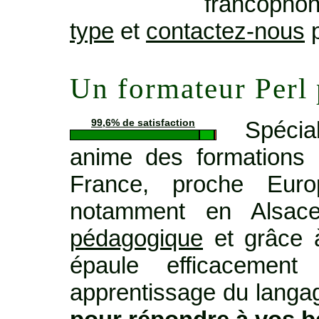
francopho
type
et
contactez-nous
p
Un formateur Perl
Spécia
99,6% de satisfaction
anime des formations 
France, proche Euro
notamment en Alsa
pédagogique
et grâce à
épaule efficacemen
apprentissage du langage