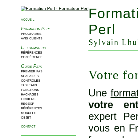
Format
accueil
Perl
Formation Perl
programme
avis clients
Sylvain Lhul
Le formateur
références
conférence
Guide Perl
Votre fo
premier pas
scalaires
contrôles
tableaux
Une
format
fonctions
hachages
fichiers
votre en
regexp
références
modules
expert Per
objet
vous en Fr
contact