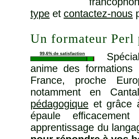
francopho
type
et
contactez-nous
p
Un formateur Perl
Spécia
99,6% de satisfaction
anime des formations 
France, proche Euro
notamment en Cant
pédagogique
et grâce à
épaule efficacemen
apprentissage du langage