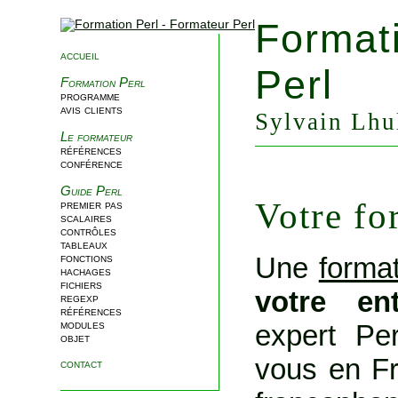
Format
accueil
Perl
Formation Perl
programme
avis clients
Sylvain Lhul
Le formateur
références
conférence
Guide Perl
Votre fo
premier pas
scalaires
contrôles
tableaux
Une
format
fonctions
hachages
fichiers
votre en
regexp
références
modules
expert Per
objet
vous en Fr
contact