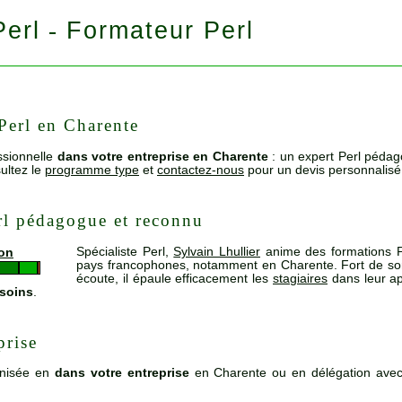
Perl
Formateur Perl
-
Perl en Charente
ssionnelle
dans votre entreprise en Charente
: un expert Perl pédag
ultez le
programme type
et
contactez-nous
pour un devis personnalisé
rl pédagogue et reconnu
Spécialiste Perl,
Sylvain Lhullier
anime des formations P
ion
pays francophones, notamment en Charente. Fort de s
écoute, il épaule efficacement les
stagiaires
dans leur ap
esoins
.
prise
nisée en
dans votre entreprise
en Charente ou en délégation avec