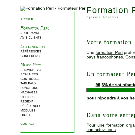
Formation 
Sylvain Lhullier
accueil
Formation Perl
programme
avis clients
Votre formation 
Le formateur
références
Une
formation Perl
profe
conférence
pays francophones. Cons
Guide Perl
premier pas
Un formateur Pe
scalaires
contrôles
tableaux
99,6% de satisfact
fonctions
hachages
fichiers
pour répondre à vos b
regexp
références
modules
Dans votre entre
objet
contact
Pour une
formation
orga
contactez-nous
.