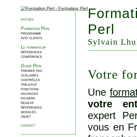
Format
accueil
Perl
Formation Perl
programme
avis clients
Sylvain Lhul
Le formateur
références
conférence
Guide Perl
Votre fo
premier pas
scalaires
contrôles
tableaux
Une
format
fonctions
hachages
fichiers
votre en
regexp
références
modules
expert Per
objet
vous en Fr
contact