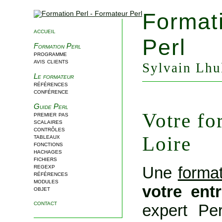
Format
accueil
Perl
Formation Perl
programme
avis clients
Sylvain Lhul
Le formateur
références
conférence
Guide Perl
Votre fo
premier pas
scalaires
contrôles
Loire
tableaux
fonctions
hachages
fichiers
regexp
Une
format
références
modules
votre ent
objet
contact
expert Per