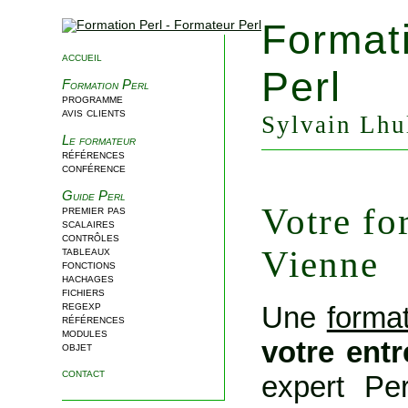
Format
accueil
Perl
Formation Perl
programme
avis clients
Sylvain Lhul
Le formateur
références
conférence
Guide Perl
Votre fo
premier pas
scalaires
contrôles
Vienne
tableaux
fonctions
hachages
fichiers
regexp
Une
format
références
modules
votre ent
objet
contact
expert Per