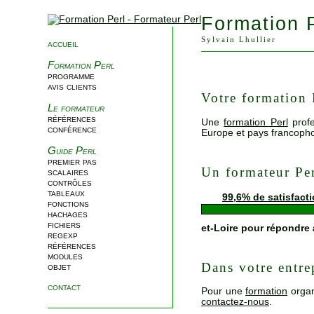
Formation 
Sylvain Lhullier
accueil
Formation Perl
programme
avis clients
Votre formation 
Le formateur
références
Une
formation Perl
profe
conférence
Europe et pays francoph
Guide Perl
premier pas
Un formateur Pe
scalaires
contrôles
tableaux
99,6% de satisfact
fonctions
hachages
fichiers
et-Loire pour répondre
regexp
références
modules
Dans votre entre
objet
contact
Pour une
formation
orga
contactez-nous
.