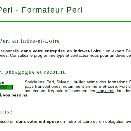
Perl
Formateur Perl
-
Perl en Indre-et-Loire
ssionnelle
dans votre entreprise en Indre-et-Loire
: un expert Pe
ones. Consultez le
programme type
et
contactez-nous
pour un devis pe
rl pédagogue et reconnu
Spécialiste Perl,
Sylvain Lhullier
anime des formations P
ion
pays francophones, notamment en Indre-et-Loire. Fort 
son écoute, il épaule efficacement les
stagiaires
dans leu
 à vos besoins
.
prise
nisée en
dans votre entreprise
en Indre-et-Loire ou en délégation a