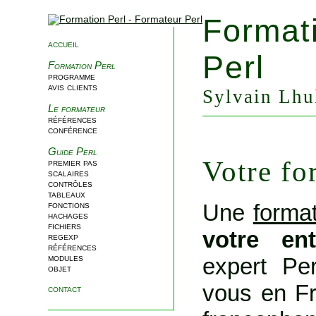
Format
accueil
Perl
Formation Perl
programme
avis clients
Sylvain Lhul
Le formateur
références
conférence
Guide Perl
Votre fo
premier pas
scalaires
contrôles
tableaux
Une
format
fonctions
hachages
fichiers
votre en
regexp
références
modules
expert Per
objet
vous en Fr
contact