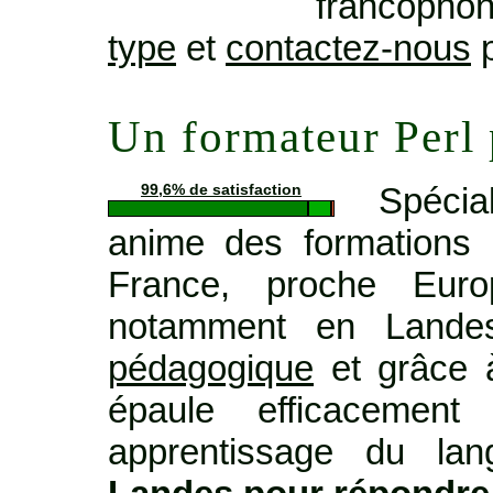
francopho
type
et
contactez-nous
p
Un formateur Perl
Spécia
99,6% de satisfaction
anime des formations 
France, proche Euro
notamment en Land
pédagogique
et grâce à
épaule efficacemen
apprentissage du lan