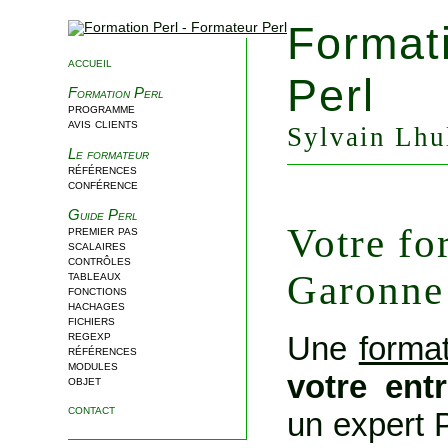
Format
accueil
Perl
Formation Perl
programme
avis clients
Sylvain Lhul
Le formateur
références
conférence
Guide Perl
Votre fo
premier pas
scalaires
contrôles
Garonne
tableaux
fonctions
hachages
fichiers
regexp
Une
format
références
modules
votre ent
objet
contact
un expert 