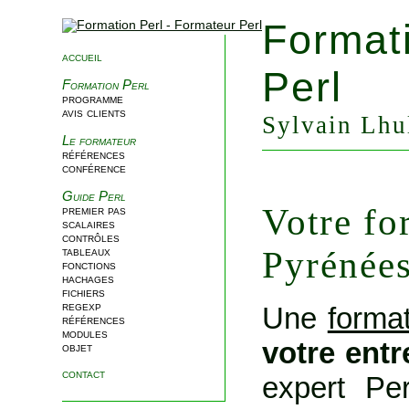
Format
accueil
Perl
Formation Perl
programme
avis clients
Sylvain Lhul
Le formateur
références
conférence
Guide Perl
Votre fo
premier pas
scalaires
contrôles
Pyrénée
tableaux
fonctions
hachages
fichiers
regexp
Une
format
références
modules
votre entr
objet
contact
expert Per