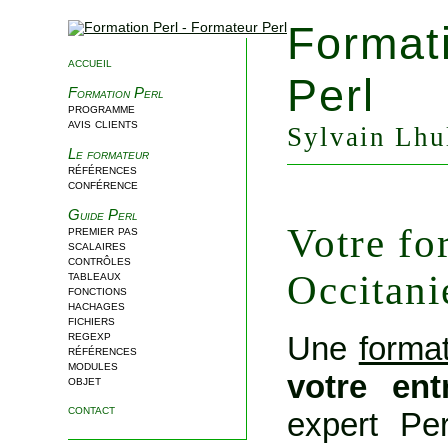
Format
accueil
Perl
Formation Perl
programme
avis clients
Sylvain Lhul
Le formateur
références
conférence
Guide Perl
Votre fo
premier pas
scalaires
contrôles
Occitani
tableaux
fonctions
hachages
fichiers
regexp
Une
format
références
modules
votre ent
objet
contact
expert Per