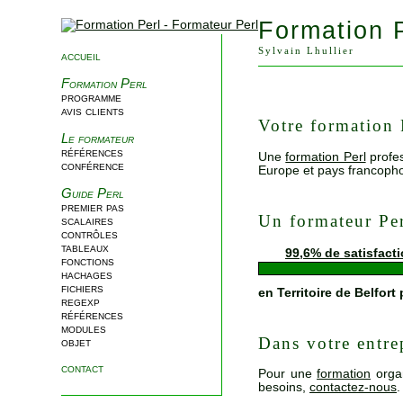
Formation 
Sylvain Lhullier
accueil
Formation Perl
programme
avis clients
Votre formation P
Le formateur
références
Une
formation Perl
profe
conférence
Europe et pays francoph
Guide Perl
premier pas
Un formateur Pe
scalaires
contrôles
tableaux
99,6% de satisfact
fonctions
hachages
fichiers
en Territoire de Belfor
regexp
références
modules
Dans votre entre
objet
contact
Pour une
formation
orga
besoins,
contactez-nous
.