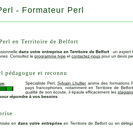
Perl
Formateur Perl
-
erl en Territoire de Belfort
ssionnelle
dans votre entreprise en Territoire de Belfort
: un expert 
ones. Consultez le
programme type
et
contactez-nous
pour un devis pe
rl pédagogue et reconnu
Spécialiste Perl,
Sylvain Lhullier
anime des formations P
ion
pays francophones, notamment en Territoire de Belfor
qualité de son écoute, il épaule efficacement les
stagiair
t pour répondre à vos besoins
.
prise
nisée en
dans votre entreprise
en Territoire de Belfort ou en dél