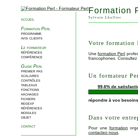
Formation 
Sylvain Lhullier
accueil
Formation Perl
programme
avis clients
Votre formation 
Le formateur
références
Une
formation Perl
profe
conférence
francophones. Consultez
Guide Perl
premier pas
Un formateur Pe
scalaires
contrôles
tableaux
99,6% de satisfact
fonctions
hachages
fichiers
répondre à vos besoin
regexp
références
modules
Dans votre entre
objet
contact
Pour une
formation
org
contactez-nous
.