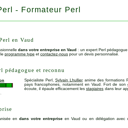
Perl
Formateur Perl
-
Perl en Vaud
ssionnelle
dans votre entreprise en Vaud
: un expert Perl pédagogue 
 le
programme type
et
contactez-nous
pour un devis personnalisé.
rl pédagogue et reconnu
Spécialiste Perl,
Sylvain Lhullier
anime des formations P
ion
pays francophones, notamment en Vaud. Fort de son
écoute, il épaule efficacement les
stagiaires
dans leur app
s
.
prise
anisée en
dans votre entreprise
en Vaud ou en délégation avec 